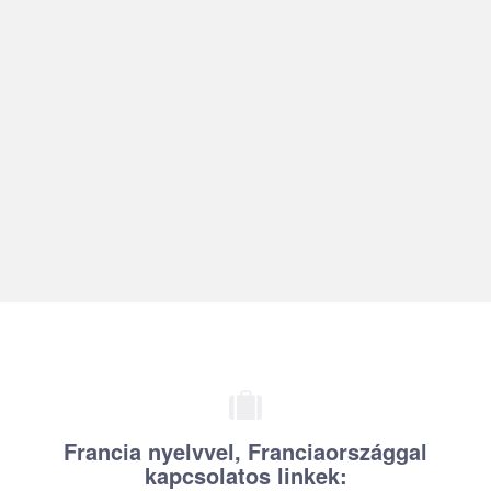
Zs. Ildikó
TOYOTA Material Handling, Gazdasági
Igazgató
Francia nyelvvel, Franciaországgal
kapcsolatos linkek: