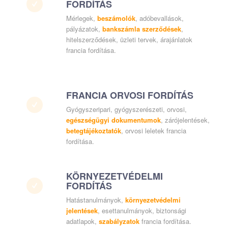
FORDÍTÁS
Mérlegek,
beszámolók
, adóbevallások,
pályázatok,
bankszámla szerződések
,
hitelszerződések, üzleti tervek, árajánlatok
francia fordítása.
FRANCIA ORVOSI FORDÍTÁS
Gyógyszeripari, gyógyszerészeti, orvosi,
egészségügyi dokumentumok
, zárójelentések,
betegtájékoztatók
, orvosi leletek francia
fordítása.
KÖRNYEZETVÉDELMI
FORDÍTÁS
Hatástanulmányok,
környezetvédelmi
jelentések
, esettanulmányok, biztonsági
adatlapok,
szabályzatok
francia fordítása.