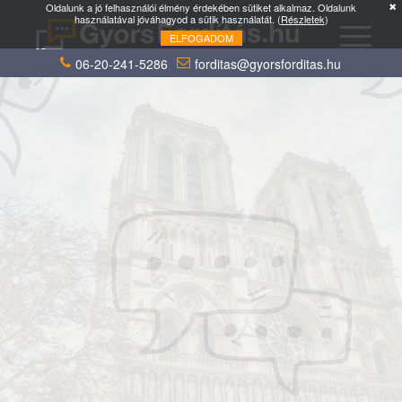
Oldalunk a jó felhasználói élmény érdekében sütiket alkalmaz. Oldalunk
használatával jóváhagyod a sütik használatát. (
Részletek
)
ELFOGADOM
06-20-241-5286
forditas@gyorsforditas.hu
Tudd meg a francia fordításod árát pár
kattintással, vagy küldd el a fájlokat e-mailben.
×
francia
nyelvről
Mire fordítsunk?
Több célnyelvet is
megadhatsz.