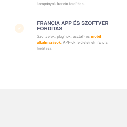
kampányok francia fordítása.
FRANCIA APP ÉS SZOFTVER
FORDÍTÁS
Szoftverek, pluginok, asztali- és
mobil
alkalmazások
, APP-ok felületeinek francia
fordítása.
Számomra minden egyes
francia