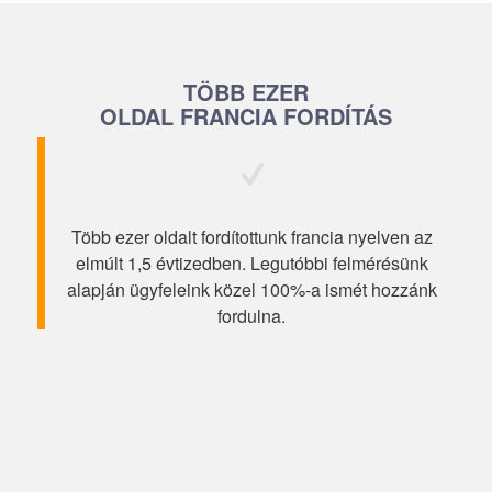
TÖBB EZER
OLDAL FRANCIA FORDÍTÁS
Több ezer oldalt fordítottunk francia nyelven az
elmúlt 1,5 évtizedben. Legutóbbi felmérésünk
alapján ügyfeleink közel 100%-a ismét hozzánk
fordulna.
“Köszönjük szépen a fordítást!
Tökéletes!”