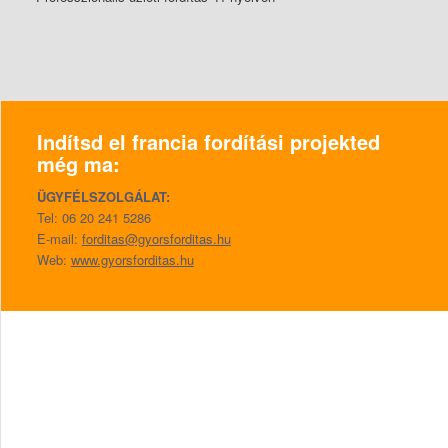
Indítsd el francia fordítási projekted
még ma:
ÜGYFÉLSZOLGÁLAT:
Tel: 06 20 241 5286
E-mail:
forditas@gyorsforditas.hu
Web:
www.gyorsforditas.hu