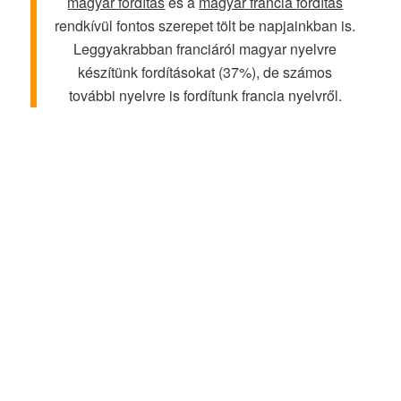
magyar fordítás
és a
magyar francia fordítás
rendkívül fontos szerepet tölt be napjainkban is.
Leggyakrabban franciáról magyar nyelvre
készítünk fordításokat (37%), de számos
további nyelvre is fordítunk francia nyelvről.
“A francia jogi fordítások mindig
jelentős odafigyelést igényelnek. A
határidő pontos betartása és a
megfelelő minőség alapvető
fontosságú számomra.”
Bettina