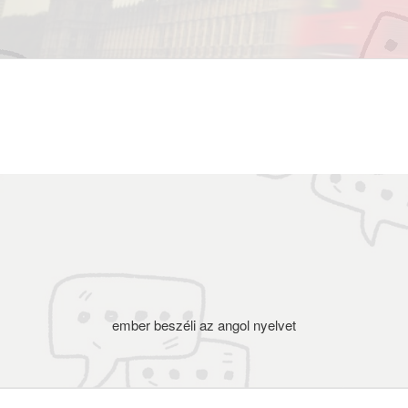
ember beszéli az angol nyelvet