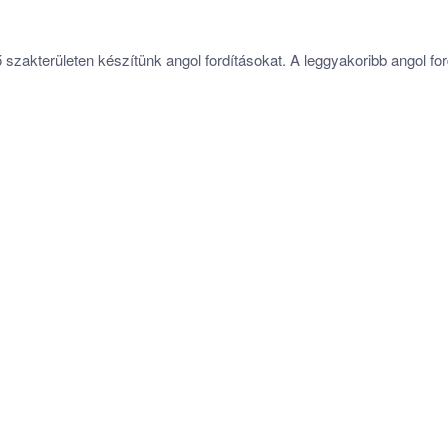
akterületen készítünk angol fordításokat. A leggyakoribb angol ford
ANGOL ORVOSI FORDÍTÁS
Gyógyszeripari, gyógyszerészeti, orvosi,
egészségügyi dokumentumok
,
zárójelentések,
betegtájékoztatók
, orvosi
leletek angol fordítása.
ANGOL KÖRNYEZETVÉDELMI
FORDÍTÁS
Hatástanulmányok,
környezetvédelmi
jelentések
, esettanulmányok, biztonsági
adatlapok,
szabályzatok
angol fordítása.