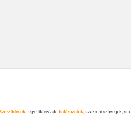
követelményeinek teljes mértékben megfeleljen a kész anyag.
Krisztina
Angol szakfordító I 9 év tapasztalat
Szerződések
, jegyzőkönyvek,
határozatok
, szakmai szövegek, stb.