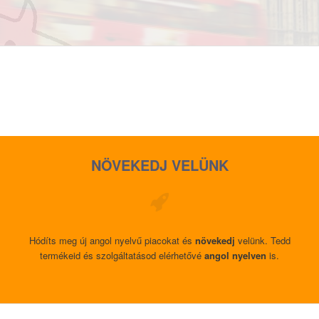
Fájlfeltöltés és árak
NÖVEKEDJ VELÜNK
Hódíts meg új angol nyelvű piacokat és
növekedj
velünk. Tedd
termékeid és szolgáltatásod elérhetővé
angol nyelven
is.