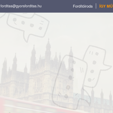
forditas@gyorsforditas.hu
Fordítóiroda
ÍGY M
őző
Hódíts meg új piacokat 
magyar és mag
t
lattal
.
lvet is megadhatsz.