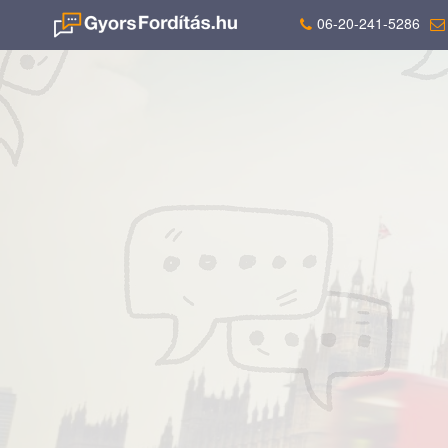
06-20-241-5286
El
Angol fordítás
1
akár
nap alat
Akár lektorálva, vagy hivatalos záradékkal is
15 év tapaszta
×
angol
Mire fordítsunk?
Több célnye
nyelvről