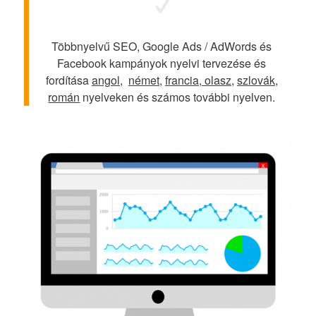
Többnyelvű SEO, Google Ads / AdWords és
Facebook kampányok nyelvi tervezése és
fordítása
angol
,
német
,
francia
,
olasz
,
szlovák
,
román
nyelveken és számos további nyelven.