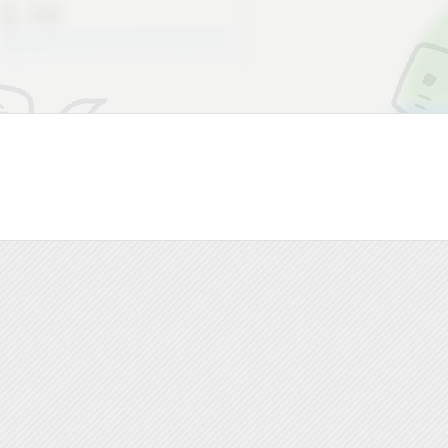
Fájlfeltöltés és árak
A Július Meinl részére
angol
nyelven
végeztük el a landing page-ek és a
metaadatok nyelvi tervezését és
fordítását.