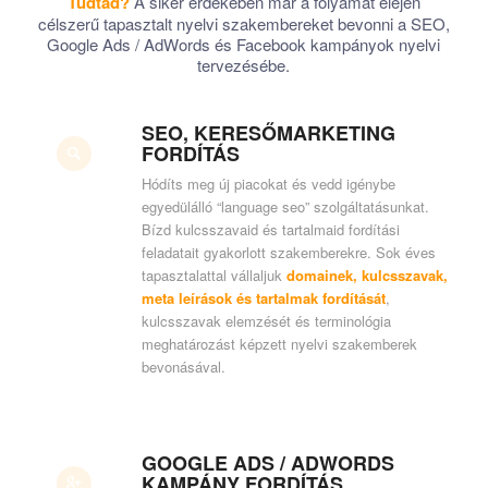
Tudtad?
A siker érdekében már a folyamat elején
célszerű tapasztalt nyelvi szakembereket bevonni a SEO,
Google Ads / AdWords és Facebook kampányok nyelvi
tervezésébe.
SEO, KERESŐMARKETING
FORDÍTÁS
Hódíts meg új piacokat és vedd igénybe
egyedülálló “language seo” szolgáltatásunkat.
Bízd kulcsszavaid és tartalmaid fordítási
feladatait gyakorlott szakemberekre. Sok éves
tapasztalattal vállaljuk
domainek,
kulcsszavak,
meta leírások és tartalmak fordítását
,
kulcsszavak elemzését és terminológia
meghatározást képzett nyelvi szakemberek
bevonásával.
GOOGLE ADS / ADWORDS
KAMPÁNY FORDÍTÁS