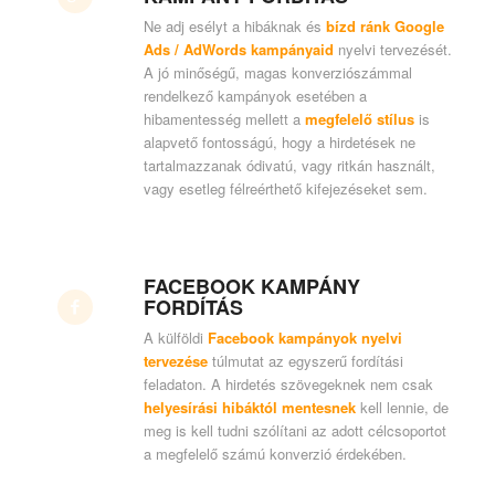
Ne adj esélyt a hibáknak és
bízd ránk Google
Ads / AdWords kampányaid
nyelvi tervezését.
A jó minőségű, magas konverziószámmal
rendelkező kampányok esetében a
hibamentesség mellett a
megfelelő stílus
is
alapvető fontosságú, hogy a hirdetések ne
tartalmazzanak ódivatú, vagy ritkán használt,
vagy esetleg félreérthető kifejezéseket sem.
FACEBOOK KAMPÁNY
FORDÍTÁS
A külföldi
Facebook kampányok nyelvi
tervezése
túlmutat az egyszerű fordítási
feladaton. A hirdetés szövegeknek nem csak
helyesírási hibáktól mentesnek
kell lennie, de
meg is kell tudni szólítani az adott célcsoportot
a megfelelő számú konverzió érdekében.