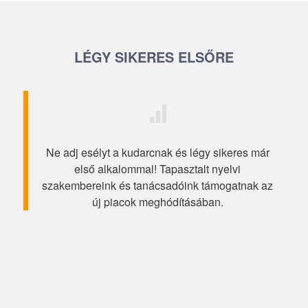
LÉGY SIKERES ELSŐRE
Ne adj esélyt a kudarcnak és légy sikeres már
első alkalommal! Tapasztalt nyelvi
szakembereink és tanácsadóink támogatnak az
új piacok meghódításában.
Sajnos gyakran előfordul, hogy kevés
pénzből, vagy házon belül igyekeznek
“letudni” a vállalkozások a külföldi