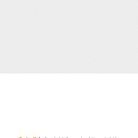
Julius Meinl
Landolóoldalak, és metaadatok nyelvi
tervezése és fordítása