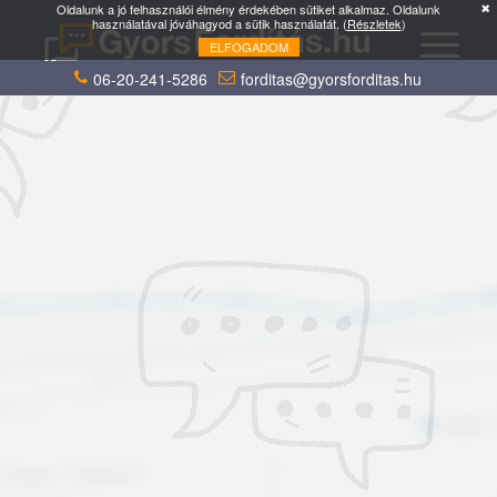
Oldalunk a jó felhasználói élmény érdekében sütiket alkalmaz. Oldalunk
használatával jóváhagyod a sütik használatát. (
Részletek
)
ELFOGADOM
06-20-241-5286
forditas@gyorsforditas.hu
Tudd meg SEO, FB, Google Ads fordításod árát
pár kattintással, vagy küldd el a fájlokat e-mailben.
×
angol
nyelvről
Mire fordítsunk?
Több célnyelvet is
megadhatsz.