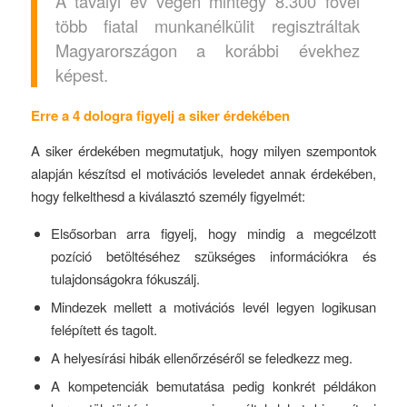
A tavalyi év végén mintegy 8.300 fővel
több fiatal munkanélkülit regisztráltak
Magyarországon a korábbi évekhez
képest.
Erre a 4 dologra figyelj a siker érdekében
A siker érdekében megmutatjuk, hogy milyen szempontok
alapján készítsd el motivációs leveledet annak érdekében,
hogy felkelthesd a kiválasztó személy figyelmét:
Elsősorban arra figyelj, hogy mindig a megcélzott
pozíció betöltéséhez szükséges információkra és
tulajdonságokra fókuszálj.
Mindezek mellett a motivációs levél legyen logikusan
felépített és tagolt.
A helyesírási hibák ellenőrzéséről se feledkezz meg.
A kompetenciák bemutatása pedig konkrét példákon