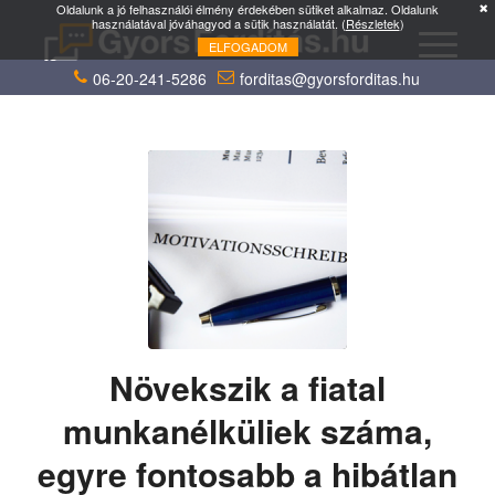
Oldalunk a jó felhasználói élmény érdekében sütiket alkalmaz. Oldalunk
használatával jóváhagyod a sütik használatát. (
Részletek
)
ELFOGADOM
06-20-241-5286
forditas@gyorsforditas.hu
Növekszik a fiatal
munkanélküliek száma,
egyre fontosabb a hibátlan