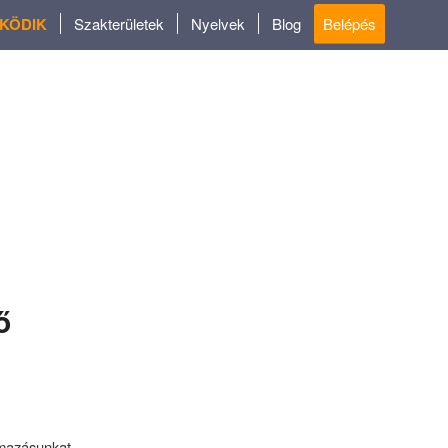
ŰKÖDIK
Szakterületek
Nyelvek
Blog
Belépés
ő
azásunkat.