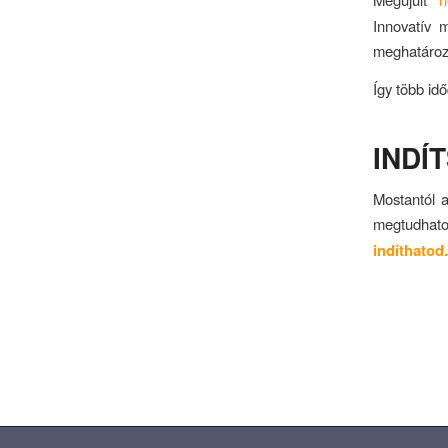
Innovatív 
meghatároz
Így több id
INDÍ
Mostantól a
megtudhat
indíthatod.