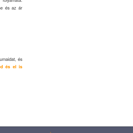
se és az ár
tumaidat, és
d és el is