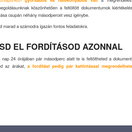
gyorsabbá és hatékonyabbá vált
megoldásunknak köszönhetően a feltöltött dokumentumok kiértékelé
ása csupán néhány másodpercet vesz igénybe.
őd marad a számodra igazán fontos feladatokra.
TSD EL FORDÍTÁSOD AZONNAL
 nap 24 órájában pár másodperc alatt te is feltöltheted a dokumen
od az árakat,
a
fordítást pedig pár kattintással megrendelhete