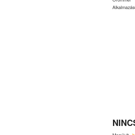
Alkalmazásu
NINC
Megújult
h