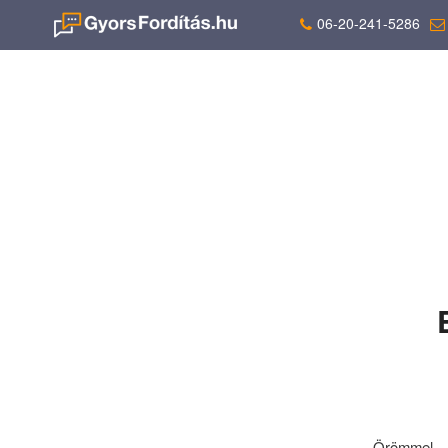
06-20-241-5286
Örömmel é