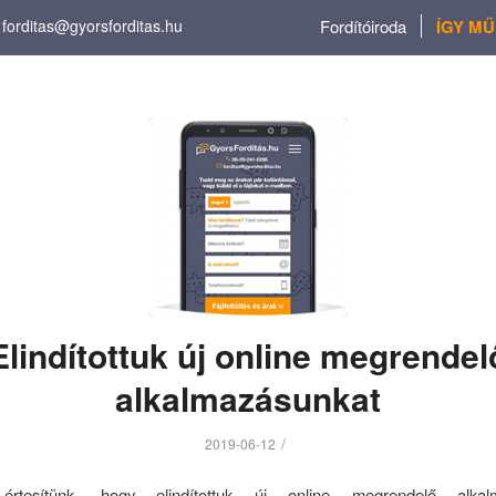
forditas@gyorsforditas.hu
Fordítóiroda
ÍGY M
Elindítottuk új online megrendel
alkalmazásunkat
/
2019-06-12
rtesítünk, hogy elindítottuk új online megrendelő alkalm