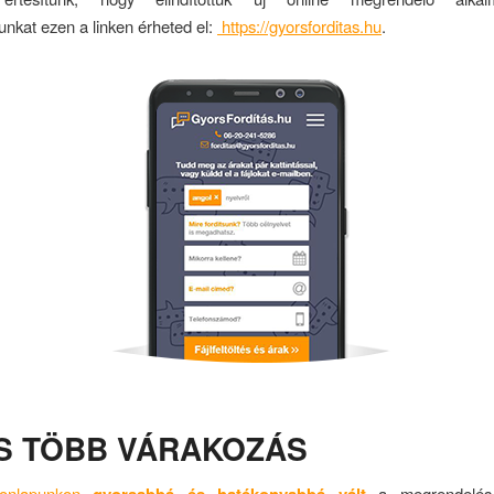
nkat ezen a linken érheted el:
https://gyorsforditas.hu
.
S TÖBB VÁRAKOZÁS
onlapunkon
a megrendelés 