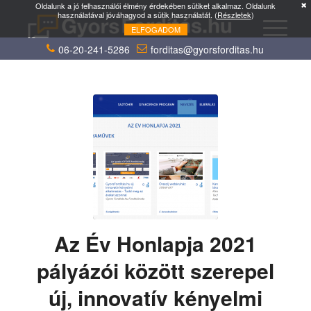
Oldalunk a jó felhasználói élmény érdekében sütiket alkalmaz. Oldalunk
használatával jóváhagyod a sütik használatát. (
Részletek
)
ELFOGADOM
06-20-241-5286
forditas@gyorsforditas.hu
Az Év Honlapja 2021
pályázói között szerepel
új, innovatív kényelmi