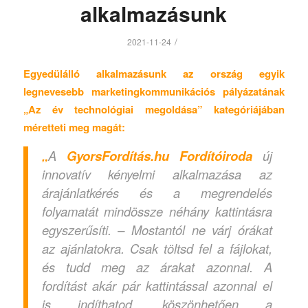
alkalmazásunk
/
2021-11-24
Egyedülálló alkalmazásunk az ország egyik
legnevesebb marketingkommunikációs pályázatának
„Az év technológiai megoldása” kategóriájában
méretteti meg magát:
„
A
GyorsFordítás.hu Fordítóiroda
új
innovatív kényelmi alkalmazása az
árajánlatkérés és a megrendelés
folyamatát mindössze néhány kattintásra
egyszerűsíti. – Mostantól ne várj órákat
az ajánlatokra. Csak töltsd fel a fájlokat,
és tudd meg az árakat azonnal. A
fordítást akár pár kattintással azonnal el
is indíthatod, köszönhetően a