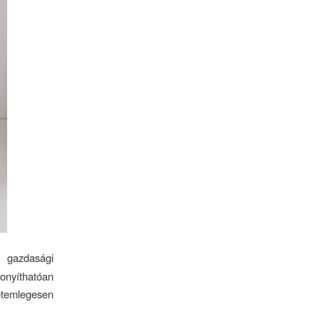
, gazdasági
nyíthatóan
yetemlegesen