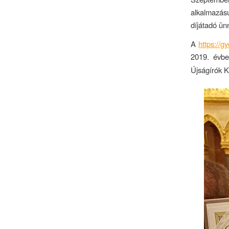
alkalmazás
díjátadó ü
A
https://g
2019. évb
Újságírók Kl