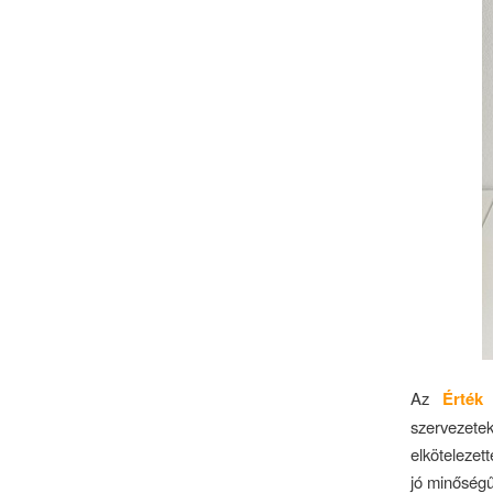
Az
Érték
szervezet
elkötelezet
jó minőségű 