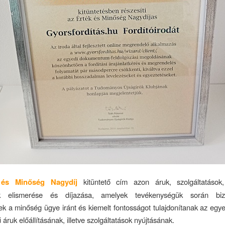
 és Minőség Nagydíj
kitüntető cím azon áruk, szolgáltatások
ek elismerése és díjazása, amelyek tevékenységük során bizo
tek a minőség ügye iránt és kiemelt fontosságot tulajdonítanak az eg
áruk előállításának, illetve szolgáltatások nyújtásának.