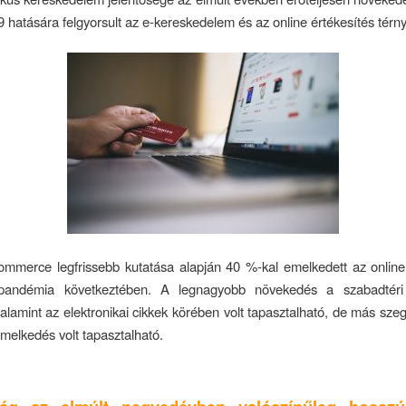
hatására felgyorsult az e-kereskedelem és az online értékesítés térn
ommerce legfrissebb kutatása alapján 40 %-kal emelkedett az online
pandémia következtében. A legnagyobb növekedés a szabadtéri 
alamint az elektronikai cikkek körében volt tapasztalható, de más s
emelkedés volt tapasztalható.