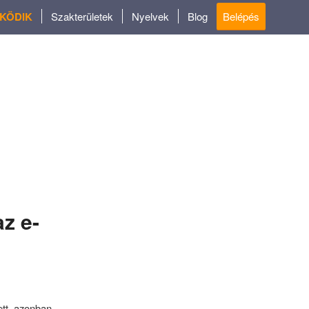
ŰKÖDIK
Szakterületek
Nyelvek
Blog
Belépés
az e-
ett, azonban