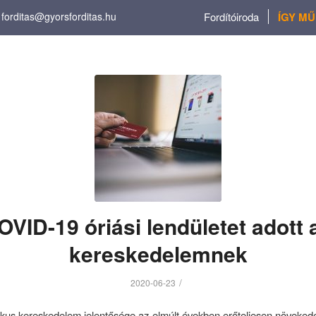
forditas@gyorsforditas.hu
Fordítóiroda
ÍGY M
VID-19 óriási lendületet adott 
kereskedelemnek
/
2020-06-23
ikus kereskedelem jelentősége az elmúlt években erőteljesen növeked