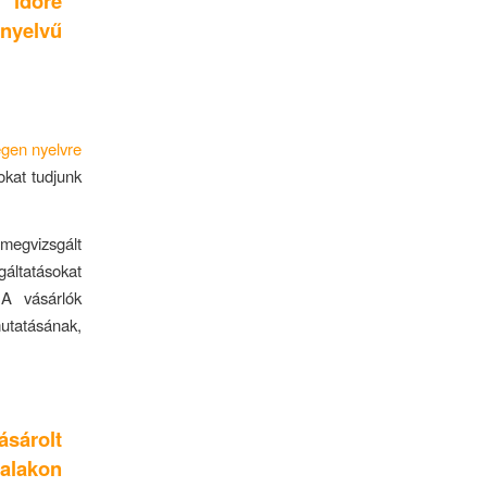
 időre
 nyelvű
egen nyelvre
kat tudjunk
megvizsgált
gáltatásokat
 A vásárlók
utatásának,
sárolt
alakon