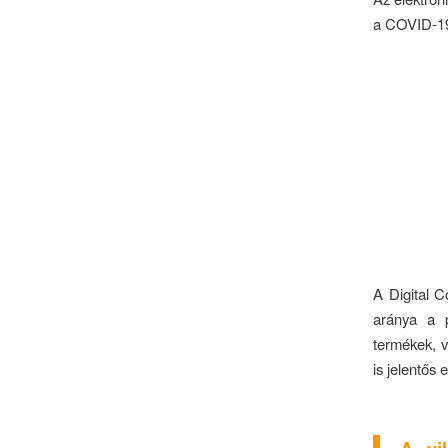
a COVID-19 
A Digital C
aránya a 
termékek, v
is jelentős 