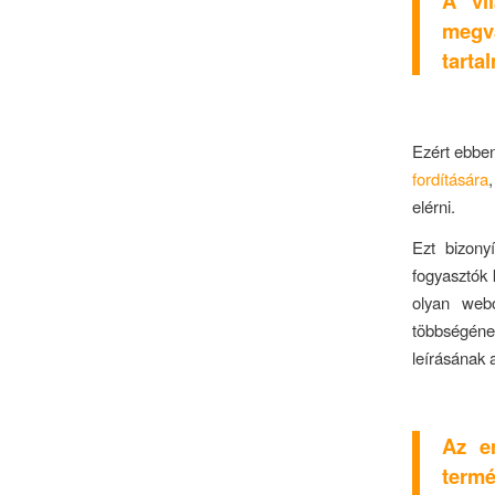
A vi
megvá
tarta
Ezért ebben
fordítására
elérni.
Ezt bizony
fogyasztók 
olyan webo
többségéne
leírásának 
Az e
term