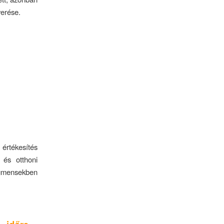
yerése.
 értékesítés
és otthoni
zegmensekben