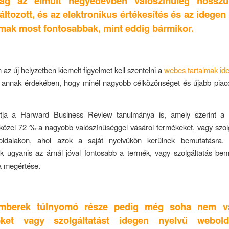
lág az elmúlt negyedévben valószínűleg hosszú
ltozott, és az elektronikus értékesítés és az idegen
lmak most fontosabbak, mint eddig bármikor.
 az új helyzetben kiemelt figyelmet kell szentelni a
webes tartalmak id
, annak érdekében, hogy minél nagyobb célközönséget és újabb piaco
ítja a Harward Business Review tanulmánya is, amely szerint a 
közel 72 %-a nagyobb valószínűséggel vásárol termékeket, vagy szol
ldalakon, ahol azok a saját nyelvükön kerülnek bemutatásra.
k ugyanis az árnál jóval fontosabb a termék, vagy szolgáltatás bem
a megértése.
mberek túlnyomó része pedig még soha nem vá
éket vagy szolgáltatást idegen nyelvű webold